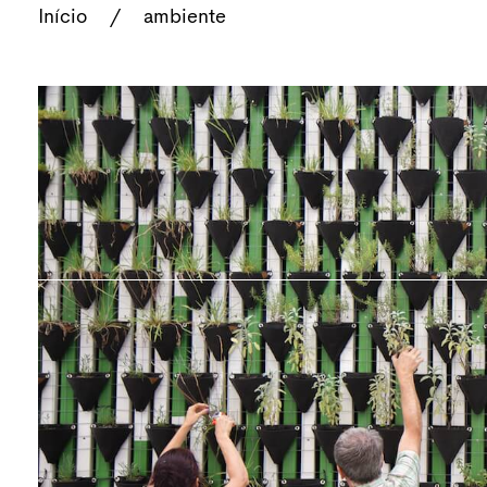
Início
/
ambiente